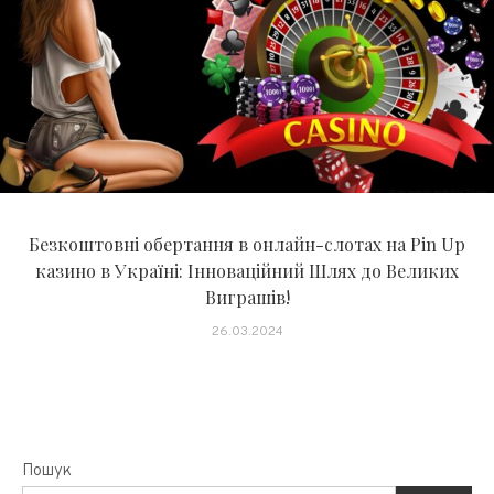
Безкоштовні обертання в онлайн-слотах на Pin Up
казино в Україні: Інноваційний Шлях до Великих
Виграшів!
26.03.2024
Пошук