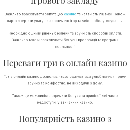
ігрового закладу
Важливо враховувати репутацію
казино
та наявність ліцензії. Також
варто звертати увагу на асортимент ігор та якість обслуговування.
Необхідно оцінити рівень безпеки та зручність способів оплати.
Важливо також враховувати бонусні пропозиції та програми
лояльності.
Переваги гри в онлайн казино
Гра в онлайн казино дозволяє насолоджуватися улюбленими іграми
зручно та комфортно, не виходячи з дому.
Також це можливість отримати бонуси та привілеї, які часто
недоступні у звичайних казино.
Популярність казино з