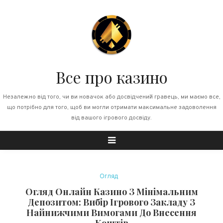
Skip
to
content
Все про казино
Незалежно від того, чи ви новачок або досвідчений гравець, ми маємо все,
що потрібно для того, щоб ви могли отримати максимальне задоволення
від вашого ігрового досвіду.
Огляд
Огляд Онлайн Казино З Мінімальним
Депозитом: Вибір Ігрового Закладу З
Найнижчими Вимогами До Внесення