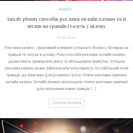
Аналіз
Аналіз різних способів реклами онлайн казино та їх
вплив на гравців і галузь у цілому
15.02.2024
Реклама казино – важливий елемент успішного бізнесу. Впливає на
гравців та галузь в цілому. Різні способи реклами онлайн казино
дозволяють привертати увагу та збільшувати прибуток. Успішна
реклама казино може забезпечити популярність та стабільний потік
гравців, що важливо для розвитку галузі. Платні рекламні кампанії
онлайн казино Онлайн казино пропонують платні рекламні кампанії
для залучення нових гравців […]
Continue Reading