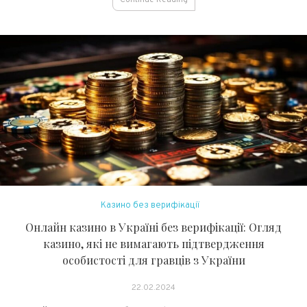
Казино без верифікації
Онлайн казино в Україні без верифікації: Огляд
казино, які не вимагають підтвердження
особистості для гравців з України
22.02.2024