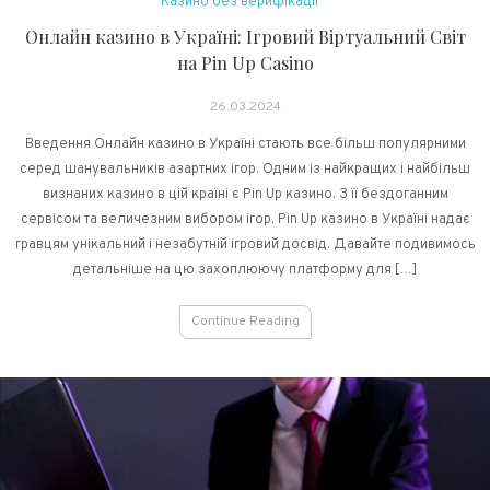
Казино без верифікації
Онлайн казино в Україні: Ігровий Віртуальний Світ
на Pin Up Casino
26.03.2024
Введення Онлайн казино в Україні стають все більш популярними
серед шанувальників азартних ігор. Одним із найкращих і найбільш
визнаних казино в цій країні є Pin Up казино. З її бездоганним
сервісом та величезним вибором ігор, Pin Up казино в Україні надає
гравцям унікальний і незабутній ігровий досвід. Давайте подивимось
детальніше на цю захоплюючу платформу для […]
Continue Reading