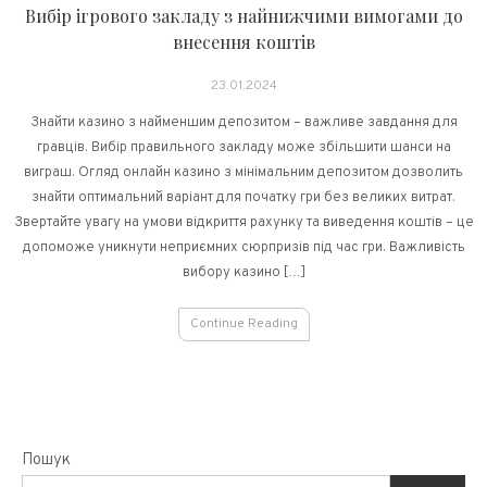
Вибір ігрового закладу з найнижчими вимогами до
внесення коштів
23.01.2024
Знайти казино з найменшим депозитом – важливе завдання для
гравців. Вибір правильного закладу може збільшити шанси на
виграш. Огляд онлайн казино з мінімальним депозитом дозволить
знайти оптимальний варіант для початку гри без великих витрат.
Звертайте увагу на умови відкриття рахунку та виведення коштів – це
допоможе уникнути неприємних сюрпризів під час гри. Важливість
вибору казино […]
Continue Reading
Пошук