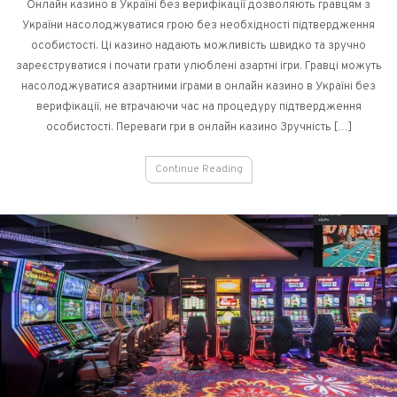
Онлайн казино в Україні без верифікації дозволяють гравцям з
України насолоджуватися грою без необхідності підтвердження
особистості. Ці казино надають можливість швидко та зручно
зареєструватися і почати грати улюблені азартні ігри. Гравці можуть
насолоджуватися азартними іграми в онлайн казино в Україні без
верифікації, не втрачаючи час на процедуру підтвердження
особистості. Переваги гри в онлайн казино Зручність […]
Continue Reading