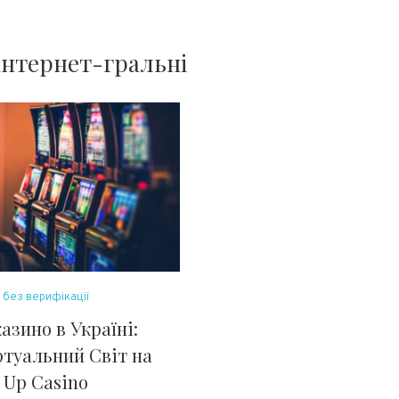
інтернет-гральні
 без верифікації
азино в Україні:
ртуальний Світ на
 Up Casino