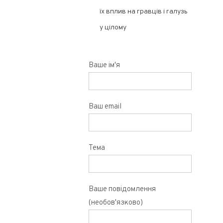
їх вплив на гравців і галузь
у цілому
Ваше ім'я
Ваш email
Тема
Ваше повідомлення
(необов'язково)